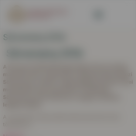
Sörverseny 2016
Sörverseny 2016
A Kisüzemi Sörfőzdék Egyesülete 20 éve minden
második évben megrendezi a Miskolci Nemzetközi
Sörversenyt, melyen a régió legjobb kisüzemi sörei
mérettetnek meg. Szeretnénk, ha Miskolci
Sörverseny híven tükrözné a magyar sörfőzés
legjobb oldalát.
A versenyhez kapcsolódó dokumentumok innen
tölthetők le: