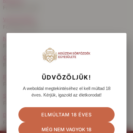
Meghívó
Formátum: pdf
Versenykiírás
Formátum: pdf
Nevezési lap
Formátum: pdf
Csomagolási információk és dobozcímke
Formátum: pdf
ÜDVÖZÖLJÜK!
Palack címke
Formátum: pdf
A weboldal megtekintéséhez el kell múltad 18
éves. Kérjük, igazold az életkorodat!
Sörtípusok
Formátum: pdf
ELMÚLTAM 18 ÉVES
Díjszabás
Formátum: pdf
MÉG NEM VAGYOK 18