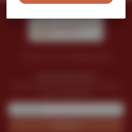
sorfozdek.hu © 2025 Készítette: WEXO
Iratkozz fel hírlevelünkre!
Értesülj elsőként a kisüzemi sörvilág legfrissebb
híreiről, eseményeiről.
Feliratkozás