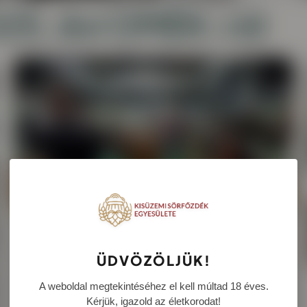
025. évi OMÉK-ról
ÜDVÖZÖLJÜK!
A weboldal megtekintéséhez el kell múltad 18 éves.
Kérjük, igazold az életkorodat!