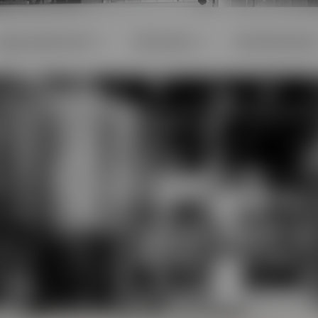
Egyesületünkről
Sörkultúra
Sörtörténele
Galéria
Kezdőlap
Galéria