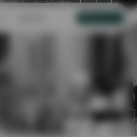
m
Kapcsolat
Tagjainknak