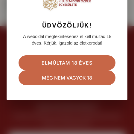
Feltöltés alatt
ÜDVÖZÖLJÜK!
A weboldal megtekintéséhez el kell múltad 18
éves. Kérjük, igazold az életkorodat!
ELMÚLTAM 18 ÉVES
MÉG NEM VAGYOK 18
sorfozdek.hu © 2025 Készítette: WEXO
Iratkozz fel hírlevelünkre!
Értesülj elsőként a kisüzemi sörvilág legfrissebb
híreiről, eseményeiről.