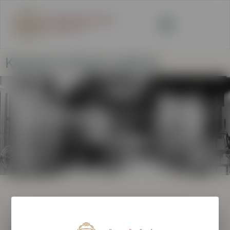
Kisüzemi söripari adatok
Kisüzemi söripari adatok
Kezdőlap
Kisüzemi söripari adatok
HAMAROSAN