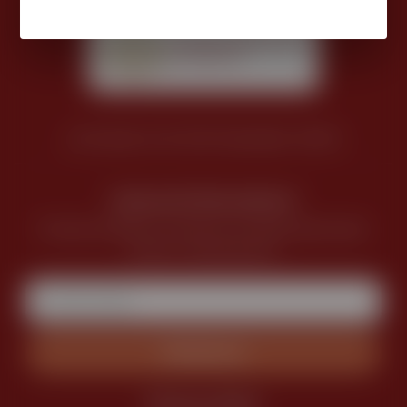
sorfozdek.hu © 2025 Készítette: WEXO
Iratkozz fel hírlevelünkre!
Értesülj elsőként a kisüzemi sörvilág legfrissebb
híreiről, eseményeiről.
Feliratkozás
Kövess minket