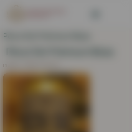
Pécsi Sör Prémium Búza
Pécsi Sör Prémium Búza
magyar világos búzasör