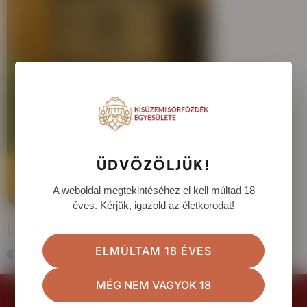
ÜDVÖZÖLJÜK!
A weboldal megtekintéséhez el kell múltad 18
éves. Kérjük, igazold az életkorodat!
[…] Bővebben!
ELMÚLTAM 18 ÉVES
MÉG NEM VAGYOK 18