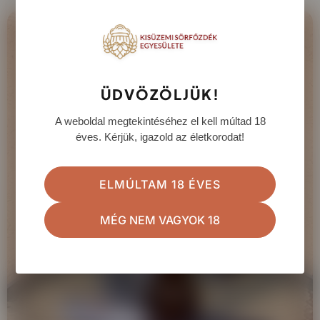
ÜDVÖZÖLJÜK!
A weboldal megtekintéséhez el kell múltad 18
éves. Kérjük, igazold az életkorodat!
ELMÚLTAM 18 ÉVES
MÉG NEM VAGYOK 18