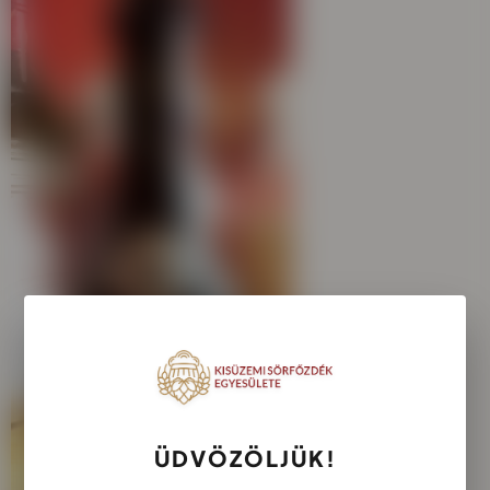
ÜDVÖZÖLJÜK!