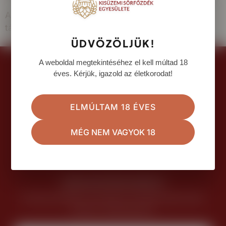
A további programokról itt találnak további
tájékoztatást:
https://omek.amc.hu/programok/
ÜDVÖZÖLJÜK!
A weboldal megtekintéséhez el kell múltad 18
éves. Kérjük, igazold az életkorodat!
ELMÚLTAM 18 ÉVES
MÉG NEM VAGYOK 18
sorfozdek.hu © 2025 Készítette: WEXO
Iratkozz fel hírlevelünkre!
Értesülj elsőként a kisüzemi sörvilág legfrissebb
híreiről, eseményeiről.