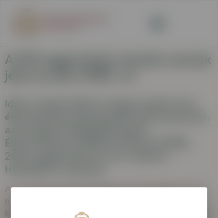
A KSE tagjai közös standon vannak
jelen az idei OMÉK-on
Idén is megrendezik a magyar agrárium és
élelmiszeripar legnagyobb hazai eseményét,
az Országos Mezőgazdasági és
Élelmiszeripari Kiállítás és Vásárt (OMÉK),
2025. szeptember 18. és 21. között a
HUNGEXPO területén.
Az „A” pavilon 206A standján sok szeretettel várjuk
mindazokat , akik szeretnének megismerkedni a
kisüzemi sörökkel és az azt készítő sörmesterekkel.